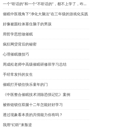
一个“听话的”和一个“不听话的”，都不上学了，咋回事？
催眠中医视角下“净化大脑法”在三年级的游戏化实践
好像被圆柱体塞住脑子的男孩
用哲学思想做催眠
疯狂网贷背后的秘密
心理催眠微技巧
周成松老师中高级催眠研修班学习总结
手经常发抖的女生
催眠打开锁住快乐童年的门
《中医整合催眠技术消除恐惧记忆》案例
被铁链锁住双腿十二年怎能好好学习
透过现象看本质的共情能力你有吗？
我用“幻听”来叛逆