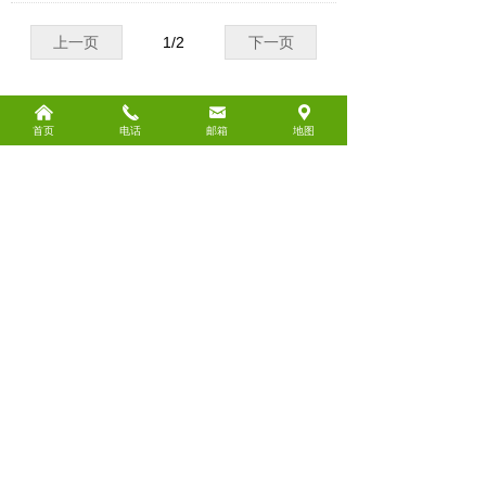
上一页
1
/
2
下一页
낀
끅
낂
끇
连云港市正析教育信息咨询有限公司
首页
电话
邮箱
地图
固话：0518-81593168
手机：18052330168（同微信）
QQ：2085103660
地址：江苏省连云港市新浦区通灌北路87号
国际商务大厦A座2607-2609室