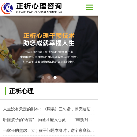
网站首页
끀
关于我们
活动展示
图片新闻
心理咨询服务
培训课程
正析心理
正析心理
联系我们
人生没有天定的剧本：《周易》三句话，照亮迷茫中的你
听懂孩子的“语言”，沟通才能入心灵——“‘调频’对话：与孩子实现‘同频’沟通的科学”
当家长的焦虑，大于孩子问题本身时，这个家庭就已陷入系统性的内耗。