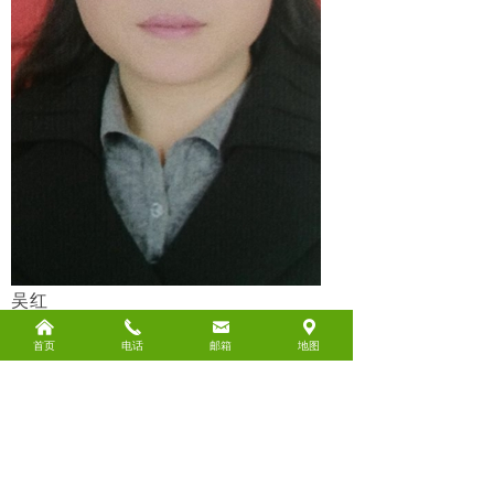
吴红
吴红，女，中学高级教师，国家二级心理
낀
끅
낂
끇
首页
电话
邮箱
地图
咨询师。高效率学习考试培训师。高级健
康管理师，身心健康管理师。经络催眠
师。长期从事教育教学工作，对青少年具
有亲和力。具有丰富的指导青少年身心发
展和行为问题矫正的经验。擅长中小学生