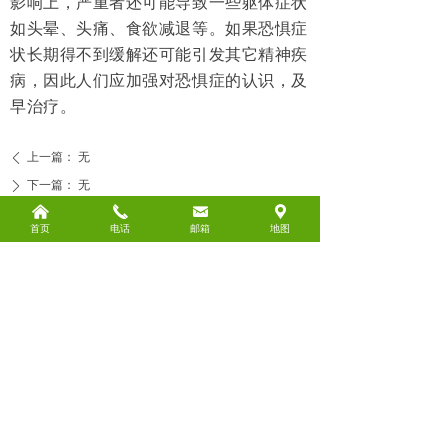
影响上，严重者还可能导致一些躯体症状
如头晕、头痛、食欲减退等。如果恐惧症
状长期得不到缓解还可能引发其它精神疾
病，因此人们应加强对恐惧症的认识，及
早治疗。
上一篇：
无
ꄴ
下一篇：
无
ꄲ
낀
끅
낂
끇
首页
电话
邮箱
地图
连云港市正析教育信息咨询有限公司
固话：0518-81593168
手机：18052330168（同微信）
QQ：2085103660
地址：江苏省连云港市新浦区通灌北路87号
国际商务大厦A座2607-2609室