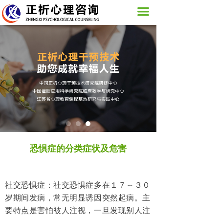
网站首页
끀
关于我们
活动展示
图片新闻
心理咨询服务
培训课程
正析心理
恐惧症的分类症状及危害
联系我们
社交恐惧症：社交恐惧症多在１７～３０
岁期间发病，常无明显诱因突然起病。主
要特点是害怕被人注视，一旦发现别人注