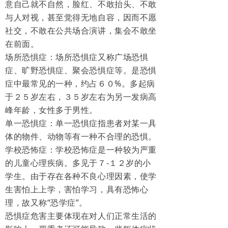
意自己就不自然，脸红、不敢抬头、不敢
与人对视，甚至觉得无地自容，因而不愿
社交，不敢在公共场合演讲，集会不敢坐
在前面。
场所恐惧症：场所恐惧症又称广场恐惧
症、旷野恐惧症、聚会恐惧症等。是恐惧
症中最常见的一种，约占６０%。多起病
于２５岁左右，３５岁左右为另一发病高
峰年龄，女性多于男性。
单一恐惧症：单一恐惧症指患者对某一具
体的物件、动物等有一种不合理的恐惧。
学校恐怖症：学校恐怖症是一种较为严重
的儿童心理疾病。多见于７-１２岁的小
学生。由于存在各种不良心理因素，使学
生害怕上上学，害怕学习，具有恐怖心
理，故又称“恐学症”。
恐惧症危害主要体现在对人们正常生活的