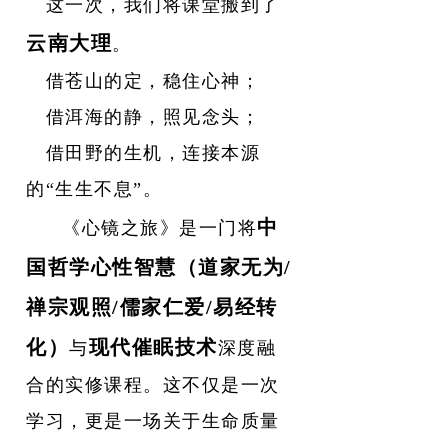
这一次，我们将课堂搬到了
云南大理
。
借苍山的定，稳住心神；
借洱海的静，照见念头；
借田野的生机，连接本源
的“生生不息”。
中
《心镜之旅》是一门将
国哲学心性智慧
（道家无为/
禅宗观照/儒家仁爱/易经转
化）
现代催眠技术
与
深度融
合的实修课程。这不仅是一次
学习，更是一场关于生命质量