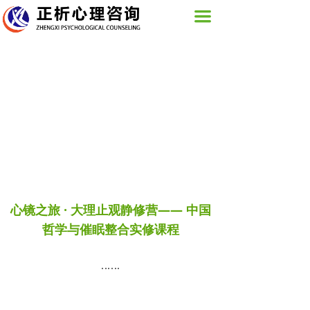
网站首页
끀
关于我们
活动展示
图片新闻
心理咨询服务
培训课程
正析心理
心镜之旅 · 大理止观静修营—— 中国
哲学与催眠整合实修课程
联系我们
......